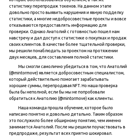
статистику перепродаж токенов. На данном этапе
довольно просто выявить нарушения и явную подделку
статистики, а многие недобросовестные проекты и вовсе
отказываются предоставлять информацию для
проверки. Однако Анатолий с готовностью пошел нам
навстречу и дал доступ к статистике о покупках и продаж
своих клиентов. В качестве более тщательной проверки,
мы решили понаблюдать за проектом на протяжении
двух месяцев, для составления полной статистики.
Мы смогли самолично убедиться в том, что Анатолий
(@
mintormove
) является добросовестным специалистом,
который действительно помогает зарабатывать
хорошие суммы, перепродавая NFT. Но наша проверка
была бы неполной, если бы мы не попробовали
обратиться к Анатолию (@
mintormove
) как клиенты.
Наша команда прошла обучение, которое было
написано понятно и довольно детально. Таким образом
это послужило более обширному понятию, чем именно
занимается Анатолий. После мы решили поучаствовать в
предпродаже, результат всех приятно шокировал.