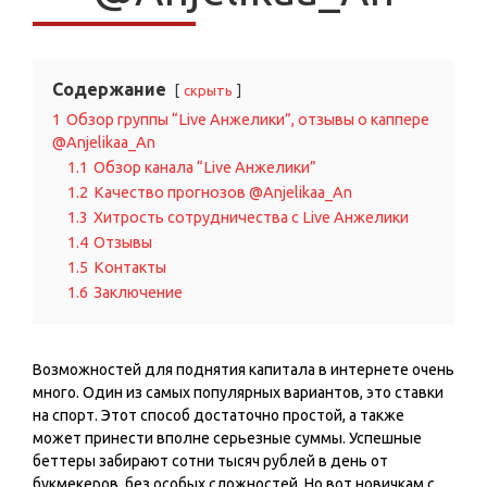
Содержание
скрыть
1
Обзор группы “Live Анжелики️️”, отзывы о каппере
@Anjelikaa_An
1.1
Обзор канала “Live Анжелики️️”
1.2
Качество прогнозов @Anjelikaa_An
1.3
Хитрость сотрудничества с Live Анжелики️️
1.4
Отзывы
1.5
Контакты
1.6
Заключение
Возможностей для поднятия капитала в интернете очень
много. Один из самых популярных вариантов, это ставки
на спорт. Этот способ достаточно простой, а также
может принести вполне серьезные суммы. Успешные
беттеры забирают сотни тысяч рублей в день от
букмекеров, без особых сложностей. Но вот новичкам с