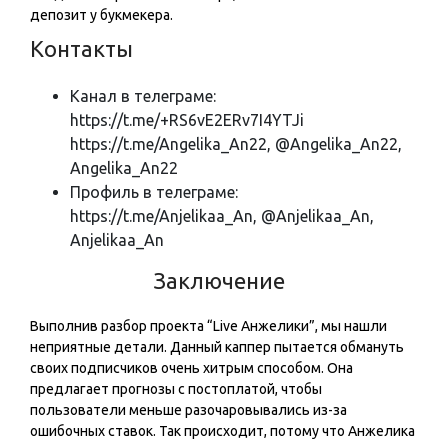
депозит у букмекера.
Контакты
Канал в телеграме:
https://t.me/+RS6vE2ERv7I4YTJi
https://t.me/Angelika_An22, @Angelika_An22,
Angelika_An22
Профиль в телеграме:
https://t.me/Anjelikaa_An, @Anjelikaa_An,
Anjelikaa_An
Заключение
Выполнив разбор проекта “Live Анжелики️️”, мы нашли
неприятные детали. Данный каппер пытается обмануть
своих подписчиков очень хитрым способом. Она
предлагает прогнозы с постоплатой, чтобы
пользователи меньше разочаровывались из-за
ошибочных ставок. Так происходит, потому что Анжелика