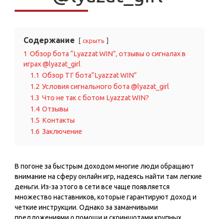
Содержание
скрыть
1
Обзор бота “Lyazzat WIN”, отзывы о сигналах в
играх @lyazat_girl
1.1
Обзор ТГ бота“Lyazzat WIN”
1.2
Условия сигнального бота @lyazat_girl
1.3
Что не так с ботом Lyazzat WIN?
1.4
Отзывы
1.5
Контакты
1.6
Заключение
В погоне за быстрым доходом многие люди обращают
внимание на сферу онлайн игр, надеясь найти там легкие
деньги. Из-за этого в сети все чаще появляется
множество наставников, которые гарантируют доход и
четкие инструкции. Однако за заманчивыми
предложениями о помощи и скриншотами крупных